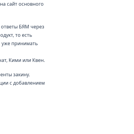
 на сайт основного
и ответы БЯМ через
дукт, то есть
м уже принимать
чат, Кими или Квен.
енты закину.
ации с добавлением