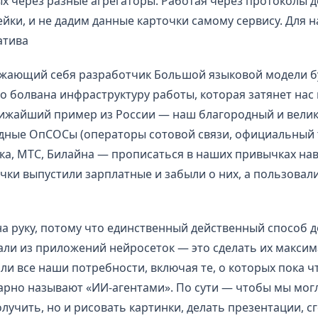
х через разные агрегаторы. Работая через протоколы д
йки, и не дадим данные карточки самому сервису. Для н
атива
жающий себя разработчик Большой языковой модели бу
о болвана инфраструктуру работы, которая затянет нас 
ближайший пример из России — наш благородный и вели
дные ОпСОСы (операторы сотовой связи, официальный 
ка, МТС, Билайна — прописаться в наших привычках нав
чки выпустили зарплатные и забыли о них, а пользовал
на руку, потому что единственный действенный способ д
али из приложений нейросеток — это сделать их макси
и все наши потребности, включая те, о которых пока чт
арно называют «ИИ-агентами». По сути — чтобы мы мог
лучить, но и рисовать картинки, делать презентации, с