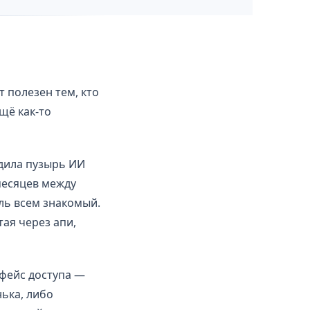
 полезен тем, кто
щё как-то
одила пузырь ИИ
 месяцев между
ль всем знакомый.
ая через апи,
рфейс доступа —
нька, либо