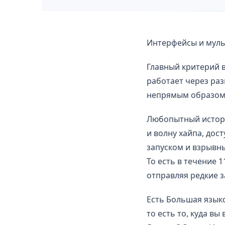
Интерфейсы и мул
Главный критерий в
работает через раз
непрямым образо
Любопытный историч
и волну хайпа, дос
запуском и взрывн
То есть в течение 
отправляя редкие 
Есть Большая языко
то есть то, куда вы