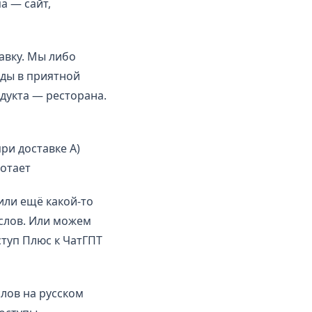
а — сайт,
авку. Мы либо
ды в приятной
дукта — ресторана.
ри доставке А)
ботает
или ещё какой-то
 слов. Или можем
ступ Плюс к ЧатГПТ
слов на русском