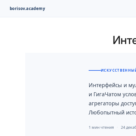
borisov.academy
Перейти
к
Инт
содержимому
ИСКУССТВЕННЫЙ
Интерфейсы и му
и ГигаЧатом усло
агрегаторы досту
Любопытный истор
1 мин чтения
24 дека