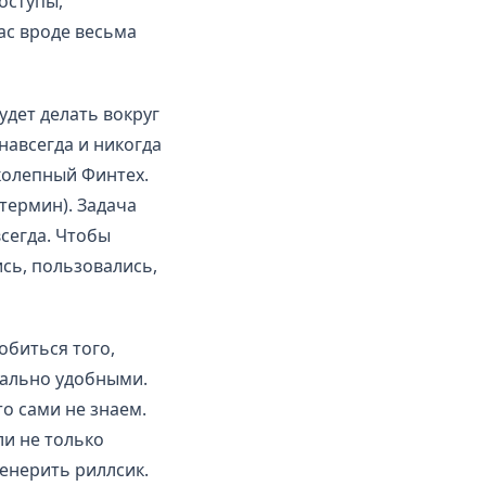
оступы,
ас вроде весьма
дет делать вокруг
навсегда и никогда
колепный Финтех.
термин). Задача
сегда. Чтобы
ись, пользовались,
обиться того,
мально удобными.
о сами не знаем.
ли не только
генерить риллсик.