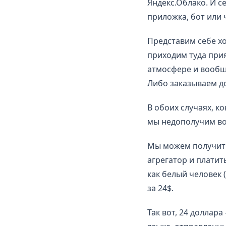
Яндекс.Облако. И с
приложка, бот или 
Представим себе хо
приходим туда при
атмосфере и вообщ
Либо заказываем до
В обоих случаях, к
мы недополучим во
Мы можем получить 
агрегатор и платит
как белый человек 
за 24$.
Так вот, 24 доллар