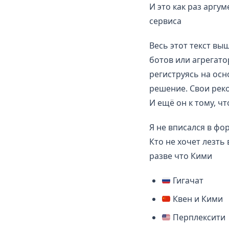
И это как раз аргум
сервиса
Весь этот текст вы
ботов или агрегато
региструясь на осн
решение. Свои рек
И ещё он к тому, ч
Я не вписался в ф
Кто не хочет лезть
разве что Кими
Гигачат
Квен и Кими
Перплексити