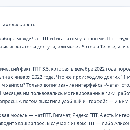
ьтимодальность
ыбора между ЧатГПТ и ГигаЧатом условными. Пост будет
ные агрегаторы доступа, или через ботов в Телеге, или е
м
еский факт. ГПТ 3.5, которая в декабре 2022 года пор
тупна с января 2022 года. Что же происходило долгих 11
ым хайпом? Только допиливание интерфейса «Чата», сто
11 месяцев им пользовались мотивированные гики, работ
запросы. А потом выкатили удобный интерфейс — и БУМ
вая модель — ЧатГПТ, Гигачат, Яндекс ГПТ. А есть Инте
 вводите ваш запрос. В случае с ЯндексГПТ — либо Алисо