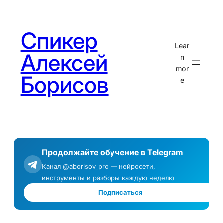
Перейти
к
Спикер
содержимому
Lear
Алексей
n
mor
Борисов
e
Продолжайте обучение в Telegram
Канал @aborisov_pro — нейросети,
инструменты и разборы каждую неделю
Подписаться