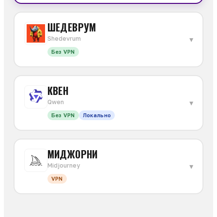
ШЕДЕВРУМ
▾
Shedevrum
Без VPN
КВЕН
▾
Qwen
Без VPN
Локально
МИДЖОРНИ
▾
Midjourney
VPN