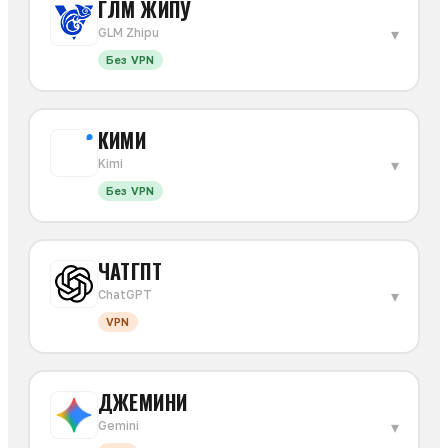
ГЛМ ЖИПУ
▾
GLM Zhipu
Без VPN
КИМИ
▾
Kimi
Без VPN
ЧАТГПТ
▾
ChatGPT
VPN
ДЖЕМИНИ
▾
Gemini