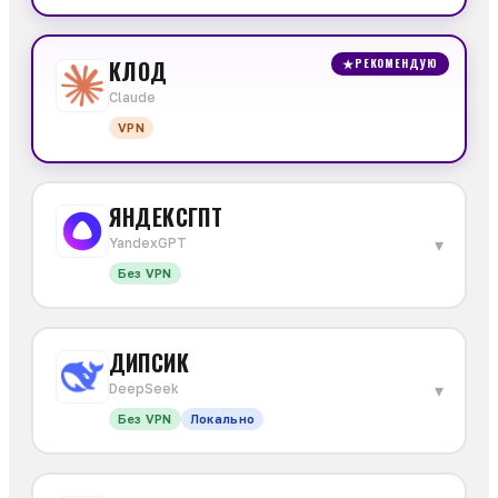
КЛОД
★
РЕКОМЕНДУЮ
Claude
VPN
ЯНДЕКСГПТ
▾
YandexGPT
Без VPN
ДИПСИК
▾
DeepSeek
Без VPN
Локально