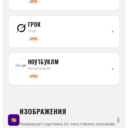
VPN
ГРОК
▾
Grok
VPN
НОУТБУКЛМ
▾
NotebookLM
VPN
ИЗОБРАЖЕНИЯ
6
Генерирует картинки по текстовому описанию.