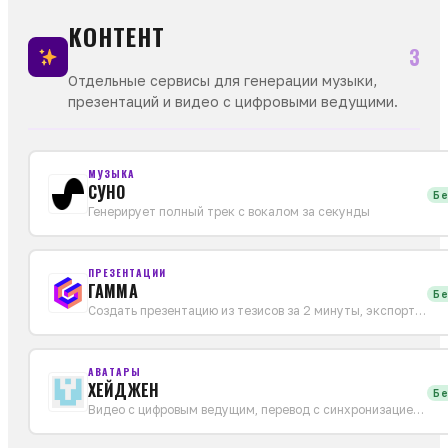
КОНТЕНТ
3
Отдельные сервисы для генерации музыки,
презентаций и видео с цифровыми ведущими.
МУЗЫКА
СУНО
Бе
Генерирует полный трек с вокалом за секунды
ПРЕЗЕНТАЦИИ
ГАММА
Бе
Создать презентацию из тезисов за 2 минуты, экспорт в PPTX
АВАТАРЫ
ХЕЙДЖЕН
Бе
Видео с цифровым ведущим, перевод с синхронизацией губ