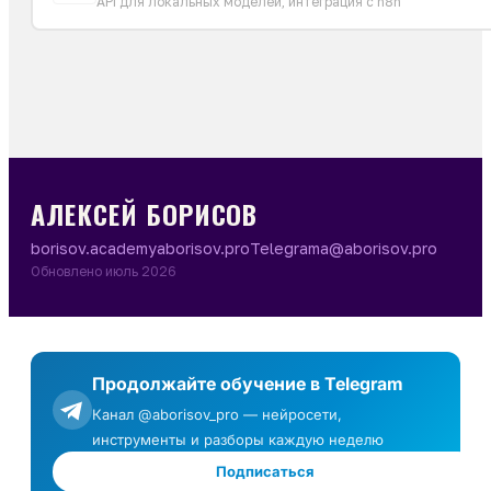
API для локальных моделей, интеграция с n8n
АЛЕКСЕЙ БОРИСОВ
borisov.academy
aborisov.pro
Telegram
a@aborisov.pro
Обновлено июль 2026
Продолжайте обучение в Telegram
Канал @aborisov_pro — нейросети,
инструменты и разборы каждую неделю
Подписаться