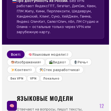
Про доступность из России.
Без VPN
работают ЯндексГПТ, ГигаЧат, ДипСик, Квен,
ГЛМ Жипу, Кими, Перплексити, Шедеврум,
Кандинский, Клинг, Суно, ХейДжен, Гамма,
Яндекс СпичКит, СалютСпич, n8n, ЛМ Студио и
Олама — остальные только через VPN или
зарубежную карту.
Все
Языковые модели
31
12
Изображения
Видео
Речь
6
3
4
Контент
Стек разработчика
3
3
Без VPN
VPN
Локально
ЯЗЫКОВЫЕ МОДЕЛИ
12
Отвечают на вопросы, пишут тексты,