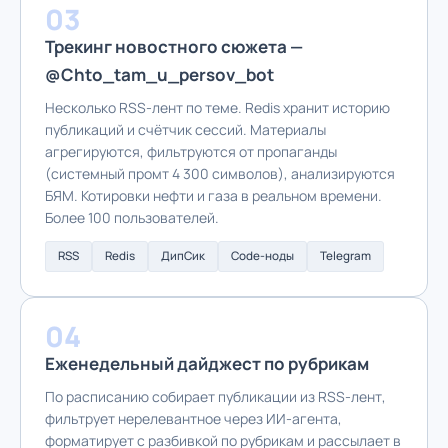
03
Трекинг новостного сюжета —
@Chto_tam_u_persov_bot
Несколько RSS-лент по теме. Redis хранит историю
публикаций и счётчик сессий. Материалы
агрегируются, фильтруются от пропаганды
(системный промт 4 300 символов), анализируются
БЯМ. Котировки нефти и газа в реальном времени.
Более 100 пользователей.
RSS
Redis
ДипСик
Code-ноды
Telegram
04
Еженедельный дайджест по рубрикам
По расписанию собирает публикации из RSS-лент,
фильтрует нерелевантное через ИИ-агента,
форматирует с разбивкой по рубрикам и рассылает в