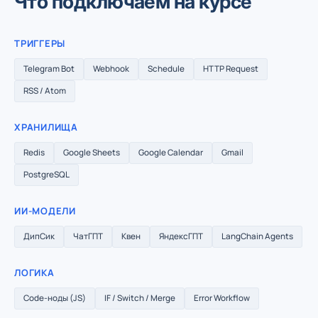
Что подключаем на курсе
ТРИГГЕРЫ
Telegram Bot
Webhook
Schedule
HTTP Request
RSS / Atom
ХРАНИЛИЩА
Redis
Google Sheets
Google Calendar
Gmail
PostgreSQL
ИИ-МОДЕЛИ
ДипСик
ЧатГПТ
Квен
ЯндексГПТ
LangChain Agents
ЛОГИКА
Code-ноды (JS)
IF / Switch / Merge
Error Workflow