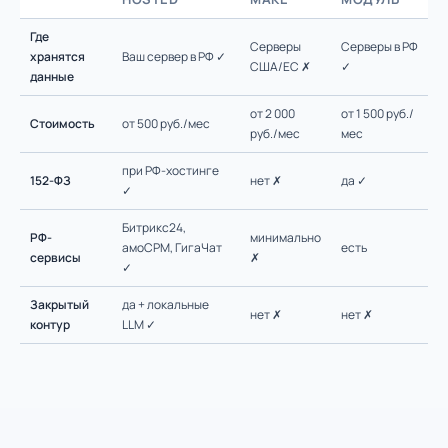
Где
Серверы
Серверы в РФ
хранятся
Ваш сервер в РФ ✓
США/ЕС ✗
✓
данные
от 2 000
от 1 500 руб./
Стоимость
от 500 руб./мес
руб./мес
мес
при РФ-хостинге
152-ФЗ
нет ✗
да ✓
✓
Битрикс24,
РФ-
минимально
амоСРМ, ГигаЧат
есть
сервисы
✗
✓
Закрытый
да + локальные
нет ✗
нет ✗
контур
LLM ✓