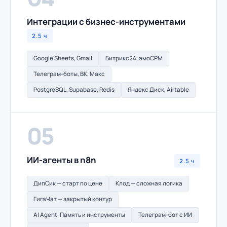
Интеграции с бизнес-инструментами
2.5 ч
Google Sheets, Gmail
Битрикс24, амоСРМ
Телеграм-боты, ВК, Макс
PostgreSQL, Supabase, Redis
Яндекс Диск, Airtable
05
ИИ-агенты в n8n
2.5 ч
ДипСик — старт по цене
Клод — сложная логика
ГигаЧат — закрытый контур
AI Agent. Память и инструменты
Телеграм-бот с ИИ