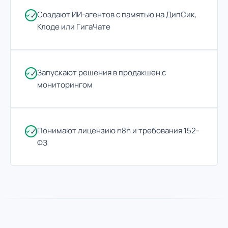
Создают ИИ-агентов с памятью на ДипСик,
✓
Клоде или ГигаЧате
Запускают решения в продакшен с
✓
мониторингом
Понимают лицензию n8n и требования 152-
✓
ФЗ