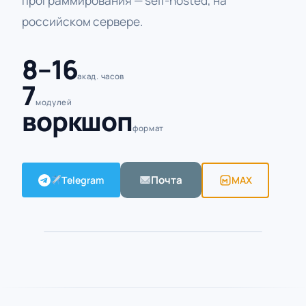
программирования — self-hosted, на
российском сервере.
8–16
акад. часов
7
модулей
воркшоп
формат
Почта
Telegram
MAX