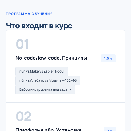
ПРОГРАММА ОБУЧЕНИЯ
Что входит в курс
01
No-code/low-code. Принципы
1.5 ч
n8n vs Make vs Zapier, Nodul
n8n vs Альбато vs Модуль — 152-ФЗ
Выбор инструмента под задачу
02
Платформа n8n. Установка
2 ч