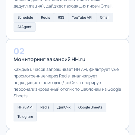
дедупликация), дайджест входящих писем Gmail.
Schedule
Redis
RSS
YouTube API
Gmail
AI Agent
02
Мониторинг вакансий HH.ru
Каждые 6 часов запрашивает HH API, фильтрует уже
просмотренные через Redis, анализирует
подходящие с помощью ДипСик, генерирует
персонализированный отклик по шаблонам из Google
Sheets.
HH.ru API
Redis
ДипСик
Google Sheets
Telegram