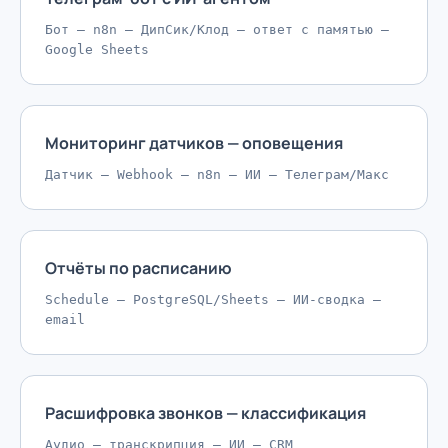
Бот — n8n — ДипСик/Клод — ответ с памятью —
Google Sheets
Мониторинг датчиков — оповещения
Датчик — Webhook — n8n — ИИ — Телеграм/Макс
Отчёты по расписанию
Schedule — PostgreSQL/Sheets — ИИ-сводка —
email
Расшифровка звонков — классификация
Аудио — транскрипция — ИИ — CRM