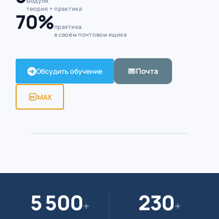
модуля
теория + практика
70%
практика
в своём почтовом ящике
Почта
Обсудить обучение
MAX
Алексей Борисов · тренер по МойОфис
ПРЕПОДАВАТЕЛЬ · 5 500+ ЧАСОВ
5 500
230
+
+