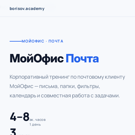
Перейти
Курсы
›
МойОфис
›
Почта
borisov.academy
к
содержимому
МОЙОФИС · ПОЧТА
МойОфис
Почта
Корпоративный тренинг по почтовому клиенту
МойОфис — письма, папки, фильтры,
календарь и совместная работа с задачами.
4–8
ак. часов
1 день
3