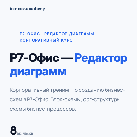
Перейти
borisov.academy
к
содержимому
Р7-ОФИС · РЕДАКТОР ДИАГРАММ ·
КОРПОРАТИВНЫЙ КУРС
Р7-Офис —
Редактор
диаграмм
Корпоративный тренинг по созданию бизнес-
схем в Р7-Офис. Блок-схемы, орг-структуры,
схемы бизнес-процессов.
8
ак. часов