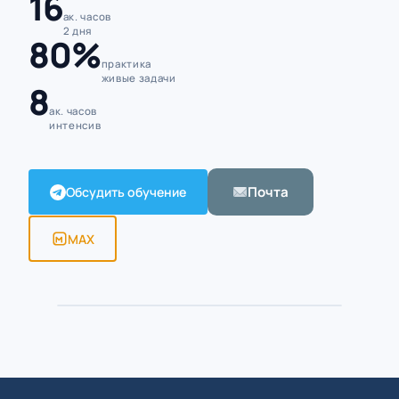
16
ак. часов
2 дня
80%
практика
живые задачи
8
ак. часов
интенсив
Почта
Обсудить обучение
MAX
Алексей Борисов · тренер
ПРЕПОДАВАТЕЛЬ · 5 500+ ЧАСОВ