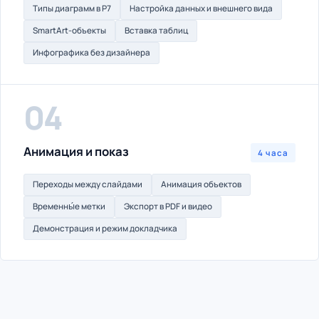
Типы диаграмм в Р7
Настройка данных и внешнего вида
SmartArt-объекты
Вставка таблиц
Инфографика без дизайнера
04
Анимация и показ
4 часа
Переходы между слайдами
Анимация объектов
Временны́е метки
Экспорт в PDF и видео
Демонстрация и режим докладчика