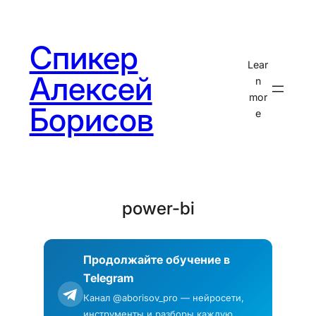
Перейти
к
Спикер
содержимому
Lear
Алексей
n
mor
Борисов
e
power-bi
Продолжайте обучение в
Telegram
Канал @aborisov_pro — нейросети,
инструменты и разборы каждую