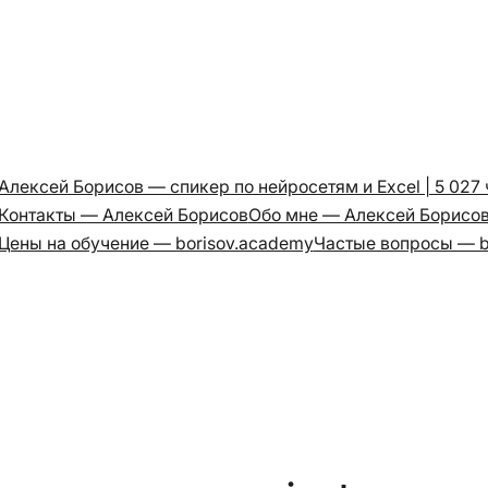
Алексей Борисов — спикер по нейросетям и Excel | 5 027
Контакты — Алексей Борисов
Обо мне — Алексей Борисо
Цены на обучение — borisov.academy
Частые вопросы — b