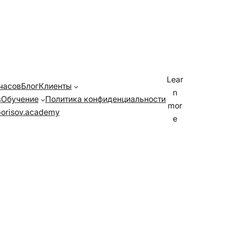
Lear
 часов
Блог
Клиенты
n
в
Обучение
Политика конфиденциальности
mor
orisov.academy
e