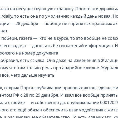
лка на несуществующую страницу. Просто эти дураки д
м /daily, то есть она по умолчанию каждый день новая. Н
кации — 28 декабря — вообще нет принятых правовых ак
 нет
 побери, газета — кто не в курсе, то это вообще не сов
вся его задача — доносить без искажений информацию. 
охожего на номер документа
образия, есть ссылка. Она даже на изменения в Жилищн
отому что там только речь про аварийное жильё. Журнал
 всё, чего дальше изучать
ел, открыл Портал публикации правовых актов, сделал фи
том РФ с 28 по 29 декабря. И взял все вообще приняты
или стройке — и собственно да, опубликование 0001202
много кто ещё обязан обеспечить взаимодействия с жите
 а расширяющее обязательство. То есть для них это, к