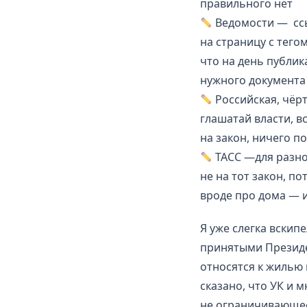
правильного нет
Ведомости — ссы
на страницу с тего
что на день публи
нужного документа
Российская, чёрт
глашатай власти, 
на закон, ничего п
ТАСС —для разно
не на тот закон, п
вроде про дома — и
Я уже слегка вскип
принятыми Президен
относятся к жилью 
сказано, что УК и 
не ограничивающее,