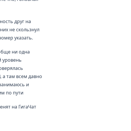
ость друг на
 них не скользнул
номер указать.
обще ни одна
й уровень
роверялась
, а там всем давно
 занимаюсь и
им по пути
енят на ГигаЧат