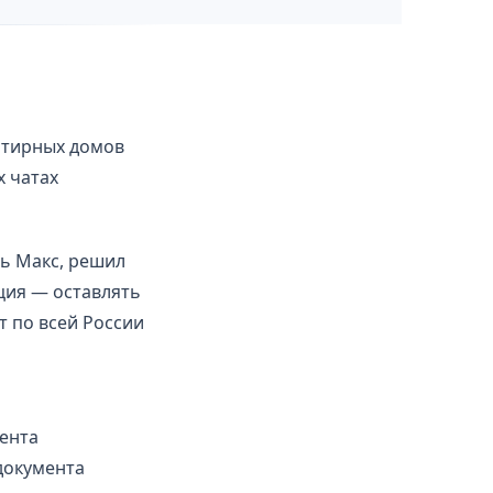
артирных домов
х чатах
ть Макс, решил
ция — оставлять
т по всей России
мента
документа