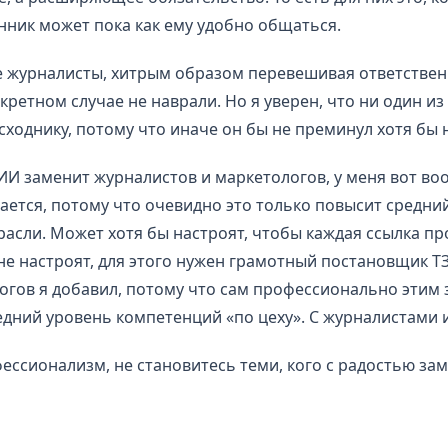
енник может пока как ему удобно общаться.
 журналисты, хитрым образом перевешивая ответственн
нкретном случае не наврали. Но я уверен, что ни один из
сходнику, потому что иначе он бы не преминул хотя бы 
 ИИ заменит журналистов и маркетологов, у меня вот во
ается, потому что очевидно это только повысит средни
асли. Может хотя бы настроят, чтобы каждая ссылка п
не настроят, для этого нужен грамотный постановщик ТЗ
логов я добавил, потому что сам профессионально этим
дний уровень компетенций «по цеху». С журналистами 
ессионализм, не становитесь теми, кого с радостью зам