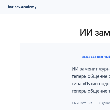
borisov.academy
Перейти
к
ИИ зам
содержимому
ИСКУССТВЕННЫЙ
ИИ заменит журна
теперь общение с
типа «Путин подп
теперь общение т
1 мин чтения
30 дека