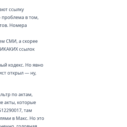
ают ссылку
о проблема в том,
тов. Номера
сем СМИ, а скорее
НИКАКИХ ссылок
ый кодекс. Но явно
ист открыл — ну,
льтр по актам,
е акты, которые
512290017, там
лями в Макс. Но это
онечно, головная