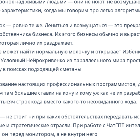
онок над живыми людьми — они не ноют, не возмущаютс
 характеристики, когда мы говорим про легко алгорит
к — ровно те же. Лениться и возмущаться — это прекр
собственника бизнеса. Из этого бизнесы обычно и выра
которая лично их раздражает.
е может найти нормальную молочку и открывает Избёнк
. Условный Нейрокривенко из параллельного мира прос
у в поисках подходящей сметаны
вание настоящих профессиональных программистов, д
 там большие ставки на кону и кому уж как не их разр
 тысяч строк кода вместо какого-то неожиданного хода.
— не стоит ни при каких обстоятельствах передавать и
е и стратегические отрасли. При работе с ЧатГПТ интел
и он перед монитором, а не внутри него