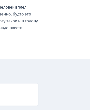
человек вплёл
венно, будто это
у такое и в голову
 надо ввести