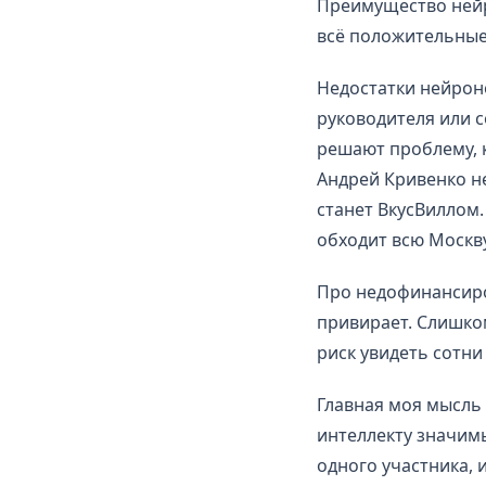
Преимущество нейр
всё положительные
Недостатки нейроно
руководителя или 
решают проблему, 
Андрей Кривенко н
станет ВкусВиллом
обходит всю Москв
Про недофинансиро
привирает. Слишком
риск увидеть сотни
Главная моя мысль 
интеллекту значимы
одного участника, 