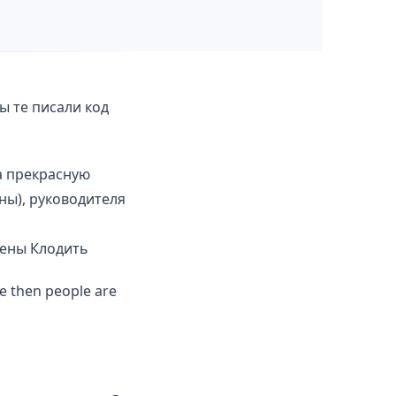
ы те писали код
а прекрасную
ны), руководителя
дены Клодить
se then people are