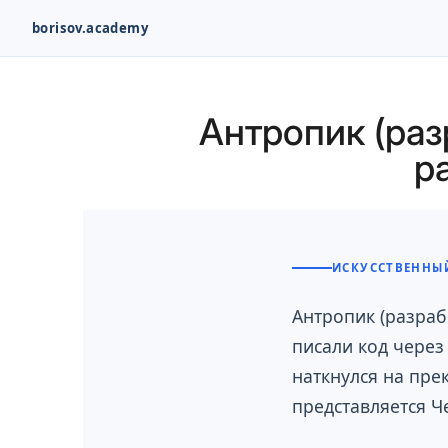
borisov.academy
Перейти
к
Антропик (ра
содержимому
р
ИСКУССТВЕННЫЙ
Антропик (разраб
писали код через
наткнулся на пре
представляется Ч