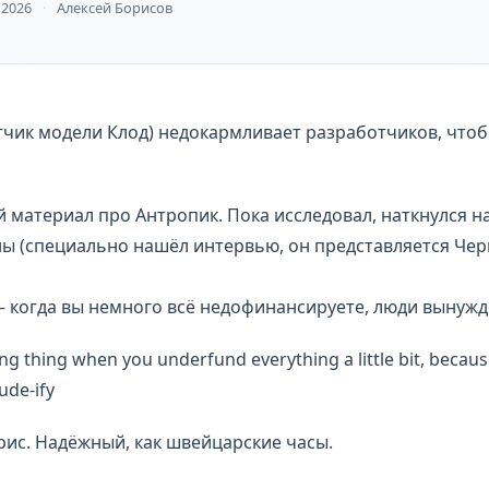
 2026
Алексей Борисов
чик модели Клод) недокармливает разработчиков, чтоб
 материал про Антропик. Пока исследовал, наткнулся н
ны (специально нашёл интервью, он представляется Чер
 когда вы немного всё недофинансируете, люди вынуж
ting thing when you underfund everything a little bit, becau
ude-ify
рис. Надёжный, как швейцарские часы.