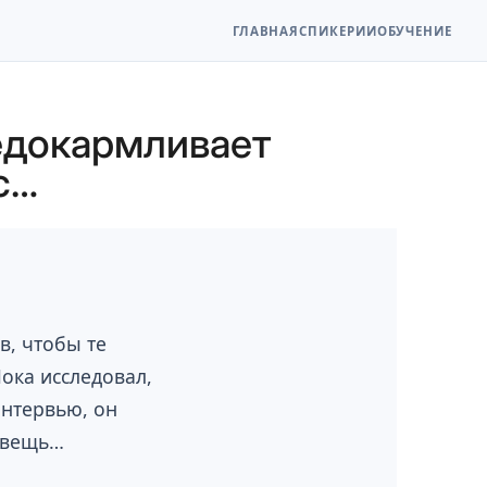
ГЛАВНАЯ
СПИКЕР
ИИ
ОБУЧЕНИЕ
едокармливает
с…
в, чтобы те
ока исследовал,
интервью, он
я вещь…