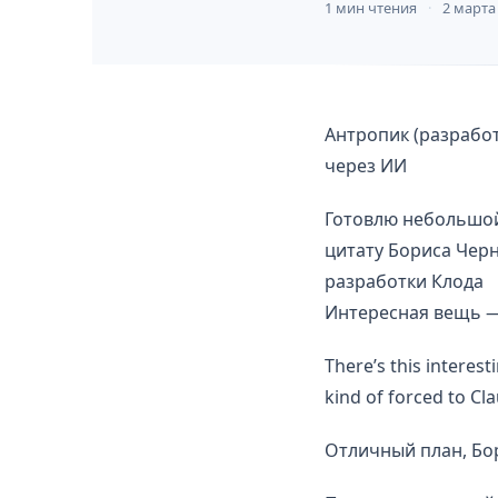
1 мин чтения
2 марта
Антропик (разработ
через ИИ
Готовлю небольшой
цитату Бориса Чер
разработки Клода
Интересная вещь —
There’s this interes
kind of forced to Cla
Отличный план, Бо