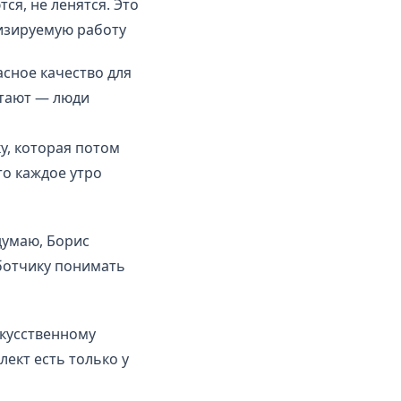
я, не ленятся. Это
мизируемую работу
асное качество для
стают — люди
у, которая потом
то каждое утро
умаю, Борис
аботчику понимать
скусственному
лект есть только у