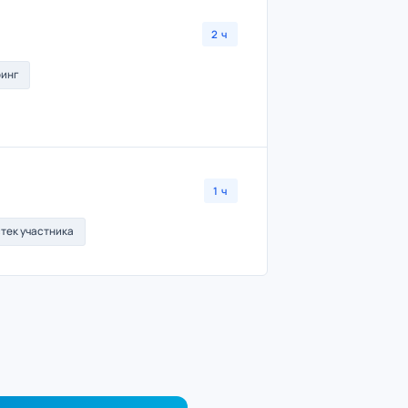
2 ч
ринг
1 ч
тек участника