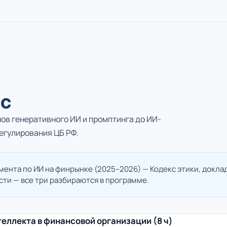
рс
снов генеративного ИИ и промптинга до ИИ-
регулирования ЦБ РФ.
мента по ИИ на финрынке (2025–2026) — Кодекс этики, докл
ти — все три разбираются в программе.
теллекта в финансовой организации (8 ч)