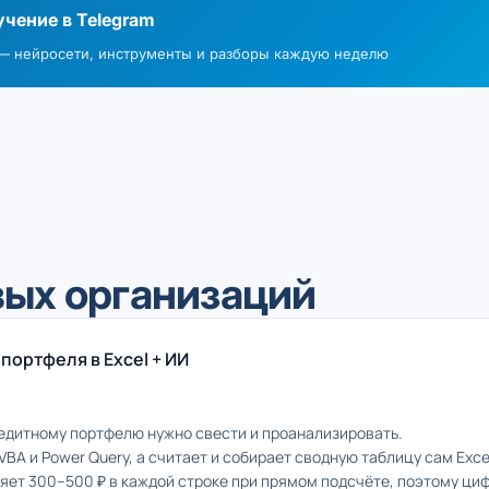
чение в Telegram
 — нейросети, инструменты и разборы каждую неделю
ых организаций
портфеля в Excel + ИИ
едитному портфелю нужно свести и проанализировать.
A и Power Query, а считает и собирает сводную таблицу сам Exce
ет 300–500 ₽ в каждой строке при прямом подсчёте, поэтому цифру