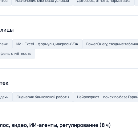
нтов
Извлечение ключевых условий
Договоры, отчёты, нормативка
блицы
слами
ИИ + Excel — формулы, макросы VBA
Power Query, сводные табли
тфель, отчётность
тек
адачи
Сценарии банковской работы
Нейроюрист — поиск по базе Гара
лос, видео, ИИ-агенты, регулирование (8 ч)