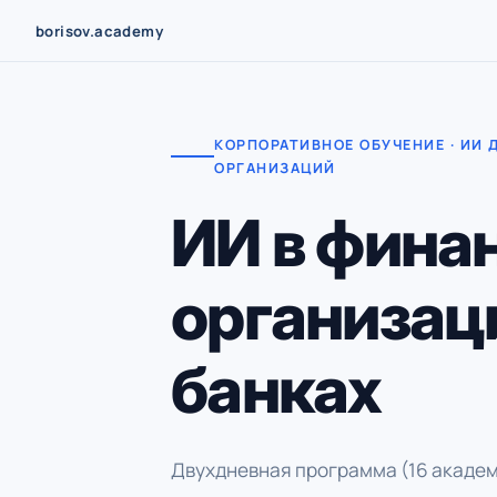
Перейти
borisov.academy
к
содержимому
КОРПОРАТИВНОЕ ОБУЧЕНИЕ · ИИ 
ОРГАНИЗАЦИЙ
ИИ в фина
организац
банках
Двухдневная программа (16 академ