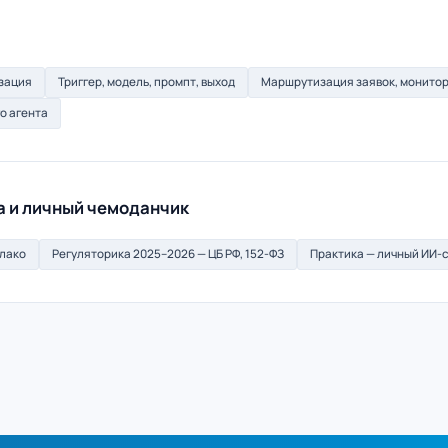
изация
Триггер, модель, промпт, выход
Маршрутизация заявок, монито
о агента
а и личный чемоданчик
блако
Регуляторика 2025–2026 — ЦБ РФ, 152-ФЗ
Практика — личный ИИ-с