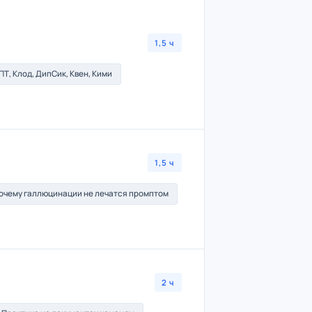
1,5 ч
ПТ, Клод, ДипСик, Квен, Кими
1,5 ч
очему галлюцинации не лечатся промптом
2 ч