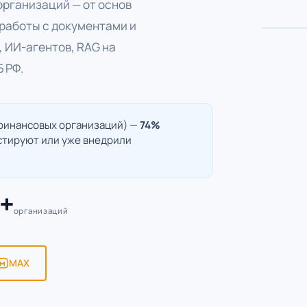
организаций — от основ
 работы с документами и
, ИИ-агентов, RAG на
 РФ.
 финансовых организаций) —
74%
стируют или уже внедрили
+
организаций
MAX