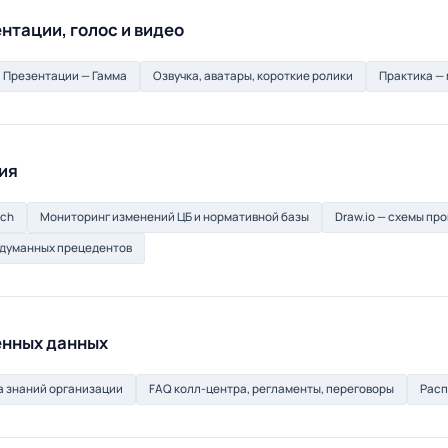
нтации, голос и видео
Презентации — Гамма
Озвучка, аватары, короткие ролики
Практика — 
ия
rch
Мониторинг изменений ЦБ и нормативной базы
Draw.io — схемы пр
идуманных прецедентов
енных данных
а знаний организации
FAQ колл-центра, регламенты, переговоры
Расп