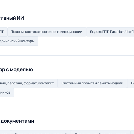
тивный ИИ
ГПТ
Токены, контекстное окно, галлюцинации
ЯндексГПТ, ГигаЧат, ЧатГ
мериканский контуры
ор с моделью
вие, персона, формат, контекст
Системный промпт и память модели
П
тников
и документами