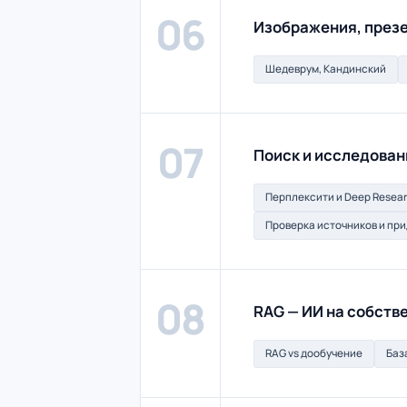
06
Изображения, презе
Шедеврум, Кандинский
07
Поиск и исследован
Перплексити и Deep Resea
Проверка источников и пр
08
RAG — ИИ на собств
RAG vs дообучение
Баз