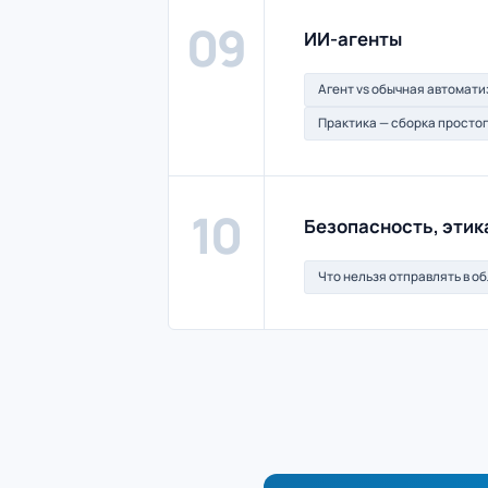
09
ИИ-агенты
Агент vs обычная автомат
Практика — сборка простог
10
Безопасность, этик
Что нельзя отправлять в о