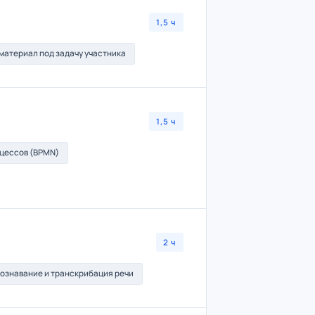
1,5 ч
материал под задачу участника
1,5 ч
оцессов (BPMN)
2 ч
ознавание и транскрибация речи