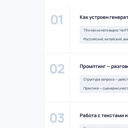
01
Как устроен генера
T9 и как из него вырос Чат
Российский, китайский, а
02
Промптинг — разгов
Структура запроса — дейст
Практика — сценарии учас
03
Работа с текстами 