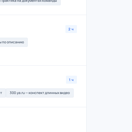
Практика на документах команды
2 ч
цы по описанию
1 ч
нт
300.ya.ru — конспект длинных видео