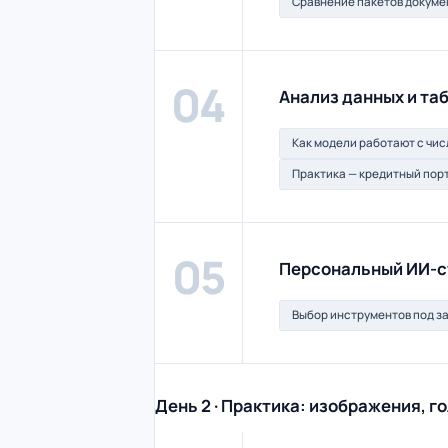
Сравнение пакетов докуме
04
Анализ данных и та
Как модели работают с чи
Практика — кредитный пор
05
Персональный ИИ-с
Выбор инструментов под з
День 2 · Практика: изображения, го