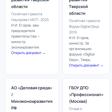
области
Тверской
области
Почётная грамота ·
Нацпроект МСП · 2023
Почётная грамота ·
И.И. Егоров, зам.
Форум Digital Days ·
председателя
2019
правительства —
И.И. Егоров,
министр
министр. За
экономразвития.
организацию
Открыть документ →
форума «Digital
Days», Тверь.
Открыть документ →
АО «Деловая среда»
ГБОУ ДПО
/
«Профессионал»
Минэкономразвития
(Москва)
РФ
Отзыв о