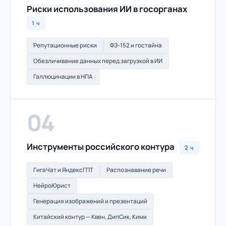
Риски использования ИИ в госорганах
1 ч
Репутационные риски
ФЗ-152 и гостайна
Обезличивание данных перед загрузкой в ИИ
Галлюцинации в НПА
04
Инструменты российского контура
2 ч
ГигаЧат и ЯндексГПТ
Распознавание речи
НейроЮрист
Генерация изображений и презентаций
Китайский контур — Квен, ДипСик, Кими