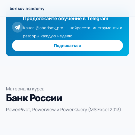
Перейти
borisov.academy
к
Продолжайте обучение в Telegram
содержимому
Канал @aborisov_pro — нейросети, инструменты и
разборы каждую неделю
Подписаться
Материалы курса
Банк России
PowerPivot, PowerView и Power Query (MS Excel 2013)