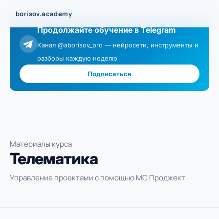
Перейти
borisov.academy
к
Продолжайте обучение в Telegram
содержимому
Канал @aborisov_pro — нейросети, инструменты и
разборы каждую неделю
Подписаться
Материалы курса
Телематика
Управление проектами с помощью МС Проджект