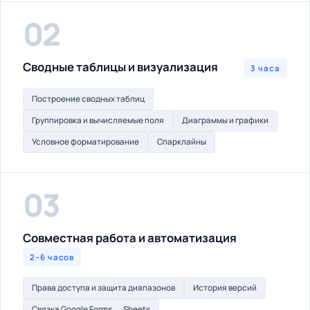
02
Сводные таблицы и визуализация
3 часа
Построение сводных таблиц
Группировка и вычисляемые поля
Диаграммы и графики
Условное форматирование
Спарклайны
03
Совместная работа и автоматизация
2–6 часов
Права доступа и защита диапазонов
История версий
Связка Google Forms → Sheets