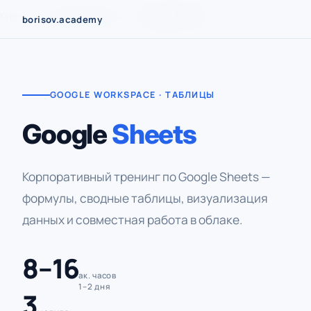
Перейти
Курсы
›
Google Workspace
›
Google Sheets
borisov.academy
к
содержимому
GOOGLE WORKSPACE · ТАБЛИЦЫ
Google
Sheets
Корпоративный тренинг по Google Sheets —
формулы, сводные таблицы, визуализация
данных и совместная работа в облаке.
8–16
ак. часов
1–2 дня
3