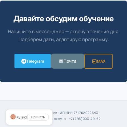
Давайте обсудим обучение
Напишите в мессенджер — отвечу в течение дня.
Подберём даты, адаптирую программу.
Почта
Telegram
MAX
Алексей Борисов · ИП ИНН 771702022593 ·
Кукис!
Принять
t.me/borisov_alexey_v
· +7(495)003-49-62