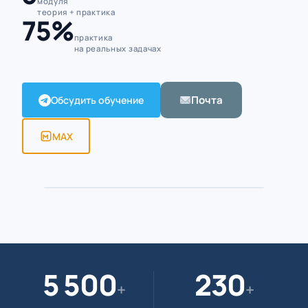
модуля
теория + практика
75%
практика
на реальных задачах
Почта
Обсудить обучение
MAX
Алексей Борисов · тренер по Google
Workspace
ПРЕПОДАВАТЕЛЬ · 5 500+ ЧАСОВ
5 500
230
+
+