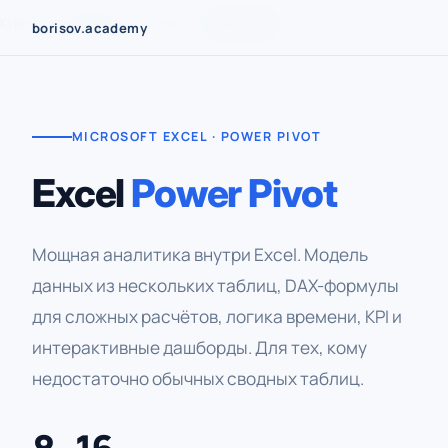
Перейти
Курсы
›
Microsoft
›
Excel
›
Power Pivot
borisov.academy
к
содержимому
MICROSOFT EXCEL · POWER PIVOT
Excel
Power Pivot
Мощная аналитика внутри Excel. Модель
данных из нескольких таблиц, DAX-формулы
для сложных расчётов, логика времени, KPI и
интерактивные дашборды. Для тех, кому
недостаточно обычных сводных таблиц.