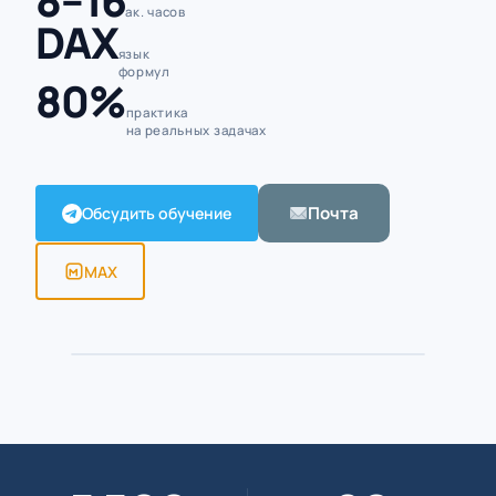
8–16
ак. часов
DAX
язык
формул
80%
практика
на реальных задачах
Почта
Обсудить обучение
MAX
Алексей Борисов · Excel-тренер
ПРЕПОДАВАТЕЛЬ · 5 500+ ЧАСОВ