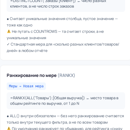
=DISTINCTCOUNT(‘Заказы'[Клиент]) ← число разных
клиентов, а не число строк заказов
● Считает уникальные значения столбца, пустое значение —
тоже как одно
Не путать с COUNTROWS — та считает строки, а не
уникальные значения
✓ Стандартная мера для «сколько разных клиентов/товаров/
дней» в любом отчёте
Ранжирование по мере
(RANKX)
Меры → Новая мера
=RANKX(ALL(‘Товары’);[Общая выручка]) ← место товара в
общем рейтинге по выручке, от 1 до N
● ALL() внутри обязателен — без него ранжирование считается
только внутри текущего фильтра, а не по всем товарам
По умолчанию ранжирует по убыванию, для рейтинга «снизу