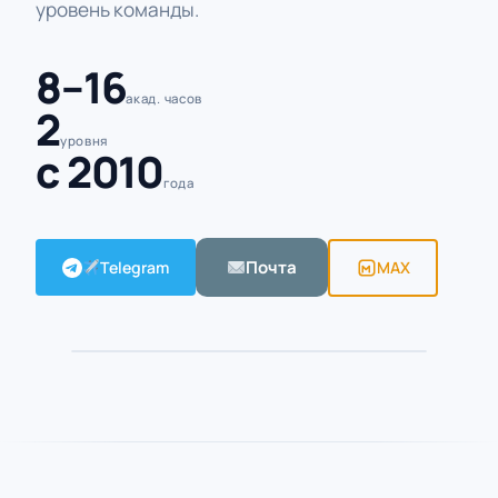
уровень команды.
8–16
акад. часов
2
уровня
с 2010
года
Почта
Telegram
MAX