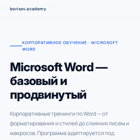
Перейти
Курсы
›
Microsoft
›
Word
borisov.academy
к
содержимому
КОРПОРАТИВНОЕ ОБУЧЕНИЕ · MICROSOFT
WORD
Microsoft Word —
базовый и
продвинутый
Корпоративные тренинги по Word — от
форматирования и стилей до слияния писем и
макросов. Программа адаптируется под