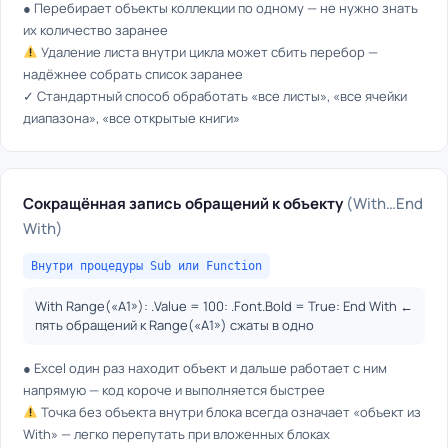
● Перебирает объекты коллекции по одному — не нужно знать
их количество заранее
Удаление листа внутри цикла может сбить перебор —
надёжнее собрать список заранее
✓ Стандартный способ обработать «все листы», «все ячейки
диапазона», «все открытые книги»
Сокращённая запись обращений к объекту
(With…End
With)
Внутри процедуры Sub или Function
With Range(«A1»): .Value = 100: .Font.Bold = True: End With ←
пять обращений к Range(«A1») сжаты в одно
● Excel один раз находит объект и дальше работает с ним
напрямую — код короче и выполняется быстрее
Точка без объекта внутри блока всегда означает «объект из
With» — легко перепутать при вложенных блоках