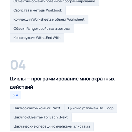
Объектно-ориентированное программирование
Свойства и методы Workbook
Коллекция Worksheets и объект Worksheet
Объект Range: свойства и методы
Конструкция With…End With
04
Циклы — программирование многократных
действий
3 ч
Цикл со счётчиком For…Next
Циклы с условием Do…Loop
Цикл по объектам For Each…Next
Циклические операции с ячейками и листами