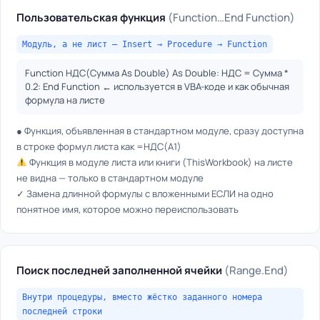
Пользовательская функция
(Function…End Function)
Модуль, а не лист — Insert → Procedure → Function
Function НДС(Сумма As Double) As Double: НДС = Сумма *
0.2: End Function ← используется в VBA-коде и как обычная
формула на листе
● Функция, объявленная в стандартном модуле, сразу доступна
в строке формул листа как =НДС(A1)
Функция в модуле листа или книги (ThisWorkbook) на листе
не видна — только в стандартном модуле
✓ Замена длинной формулы с вложенными ЕСЛИ на одно
понятное имя, которое можно переиспользовать
Поиск последней заполненной ячейки
(Range.End)
Внутри процедуры, вместо жёстко заданного номера
последней строки