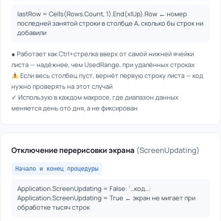
lastRow = Cells(Rows.Count, 1).End(xlUp).Row ← номер
последней занятой строки в столбце A, сколько бы строк ни
добавили
● Работает как Ctrl+стрелка вверх от самой нижней ячейки
листа — надёжнее, чем UsedRange, при удалённых строках
Если весь столбец пуст, вернёт первую строку листа — код
нужно проверять на этот случай
✓ Использую в каждом макросе, где диапазон данных
меняется день ото дня, а не фиксирован
Отключение перерисовки экрана
(ScreenUpdating)
Начало и конец процедуры
Application.ScreenUpdating = False: ‘…код…:
Application.ScreenUpdating = True ← экран не мигает при
обработке тысяч строк