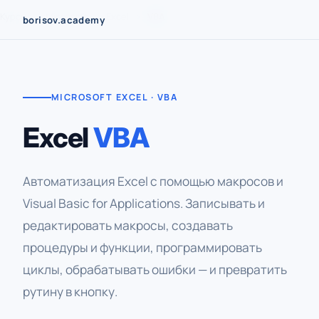
Перейти
Курсы
›
Microsoft
›
Excel
›
VBA
borisov.academy
к
содержимому
MICROSOFT EXCEL · VBA
Excel
VBA
Автоматизация Excel с помощью макросов и
Visual Basic for Applications. Записывать и
редактировать макросы, создавать
процедуры и функции, программировать
циклы, обрабатывать ошибки — и превратить
рутину в кнопку.