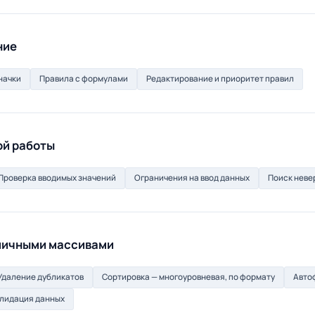
ние
начки
Правила с формулами
Редактирование и приоритет правил
ой работы
Проверка вводимых значений
Ограничения на ввод данных
Поиск неве
личными массивами
Удаление дубликатов
Сортировка — многоуровневая, по формату
Авто
лидация данных