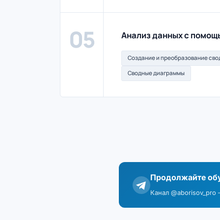
05
Анализ данных с помощ
Создание и преобразование сво
Сводные диаграммы
Продолжайте обу
Канал @aborisov_pro