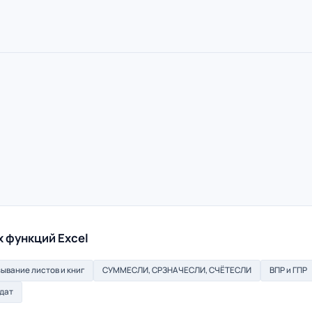
 функций Excel
ывание листов и книг
СУММЕСЛИ, СРЗНАЧЕСЛИ, СЧЁТЕСЛИ
ВПР и ГПР
дат