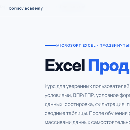
Перейти
Курсы
›
Microsoft
›
Excel
›
Продвинутый
borisov.academy
к
содержимому
MICROSOFT EXCEL · ПРОДВИНУТЫ
Excel
Прод
Курс для уверенных пользователей 
условиями, ВПР/ГПР, условное фо
данных, сортировка, фильтрация, 
сводные таблицы. После обучения 
массивами данных самостоятельно