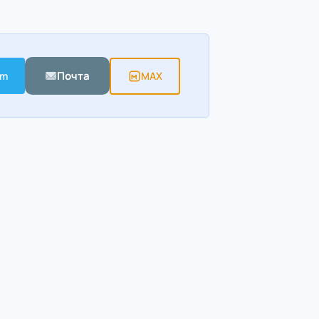
Почта
am
MAX