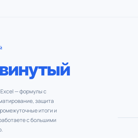
Й
винутый
Excel — формулы с
рматирование, защита
Алексе
промежуточные итоги и
работаете с большими
.