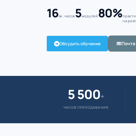
16
5
80%
ак. часов
модулей
практи
на реа
Почта
Обсудить обучение
5 500
+
ЧАСОВ ПРЕПОДАВАНИЯ