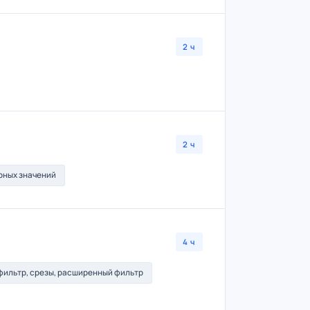
2 ч
2 ч
рных значений
4 ч
фильтр, срезы, расширенный фильтр