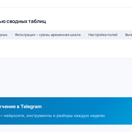
ью сводных таблиц
дных
Фильтрация — срезы, временная шкала
Настройка полей
Выч
чение в Telegram
 — нейросети, инструменты и разборы каждую неделю