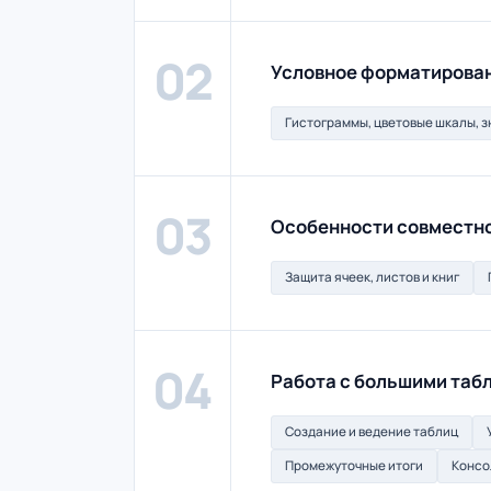
02
Условное форматирова
Гистограммы, цветовые шкалы, з
03
Особенности совместн
Защита ячеек, листов и книг
04
Работа с большими таб
Создание и ведение таблиц
Промежуточные итоги
Консо