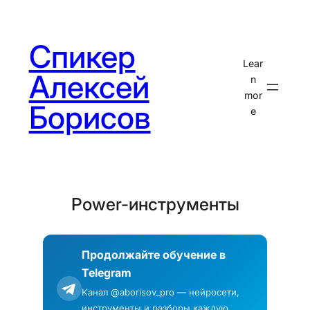
Перейти
к
Спикер
содержимому
Lear
Алексей
n
mor
Борисов
e
Power-инструменты
Продолжайте обучение в
Telegram
Канал @aborisov_pro — нейросети,
инструменты и разборы каждую