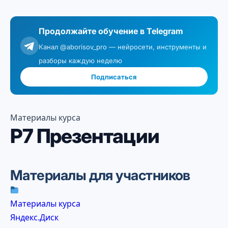
Перейти
к
Продолжайте обучение в Telegram
содержимому
Канал @aborisov_pro — нейросети, инструменты и
разборы каждую неделю
Подписаться
Материалы курса
Р7 Презентации
Материалы для участников
Материалы курса
Яндекс.Диск