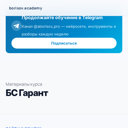
Перейти
borisov.academy
к
Продолжайте обучение в Telegram
содержимому
Канал @aborisov_pro — нейросети, инструменты и
разборы каждую неделю
Подписаться
Материалы курса
БС Гарант