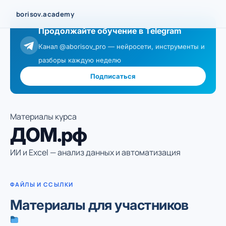
Перейти
borisov.academy
к
Продолжайте обучение в Telegram
содержимому
Канал @aborisov_pro — нейросети, инструменты и
разборы каждую неделю
Подписаться
Материалы курса
ДОМ.рф
ИИ и Excel — анализ данных и автоматизация
ФАЙЛЫ И ССЫЛКИ
Материалы для участников